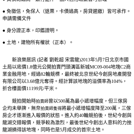
● 免徵信，免保人（退票，卡債過高，房貸遲繳）皆可承作。
申請需備文件
● 身分證正本，印鑑證明。
● 土地，建物所有權狀（正本）。
新浪樂居訊 (記者 劉乾超 宋雲龍)2013年5月7日北京市國
土局以底價1.8億元公開拍賣門頭溝區新城MC09-004地塊C2商
業金融用地，經過82輪競標，最終被北京世紀今創房地產開發
有限公司以3.68億元奪得。經計算該地塊的溢價率為104%，
折合樓面價11199元/平米。
競拍開始時
曾以500萬為最小遞增幅度，但三傢房
拍賣師
企均未舉牌，無奈
將最小遞增幅度降至200萬，三傢
拍賣師隻得
房企才逐漸進入報價的狀態。進入約40輪競拍後，世紀今創與
龍湖交錯報價，競爭較為激烈，最後世紀今創出人意料的力挫
龍湖摘得該地塊，同時也是5月成交的首宗土地。