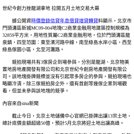
世紀今創力挫龍湖拿地 拉開五月土地交易大幕
據公開資
時價登錄信貸年息借貸增貸轉貸
料顯示，北京市
門頭溝區新城MC09-004地塊C2商業金融用地建築控制規模為
32859平方米，用地性質屬C2商業金融用地，位於門頭溝區龍
泉鎮，四至范圍：東至濱河路中線，南至綠島水岸小區，西至
綠島傢園小區，北至河灘路。
競拍現場共有3傢房企到場參與，分別是龍湖、北京物美
置地房地產開發有限公司和北京世紀今創房地產開發有限公
司。該地塊掛牌競標並沒有引起眾多房企的參與，競拍現場也
略顯冷清，除三傢競拍房企外，還有首創等幾傢企業到場觀
看，但並未參與該地塊的競爭。
內容來自sina新聞
截止今日，北京土地儲備中心官網已掛牌出讓13宗土地，
總計底價金額超過50億，預計5月北京將迎土地出讓高峰。