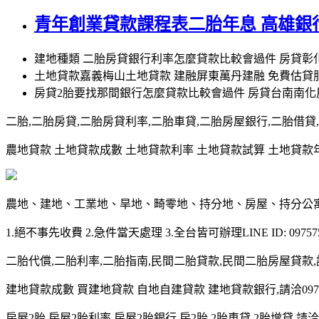
青年創業貸款課程表二胎年息 高雄銀
建地種類 二胎房貸銀行利率怎麼貸款比較會過件 房貸
土地貸款嘉義梅山土地貸款 建融屏東萬丹建融 免費估貸
房貸2胎要找那間銀行怎麼貸款比較會過件 房貸台南南
二胎,二胎房貸,二胎房貸利率,二胎車貸,二胎房屋銀行,二胎借貸,請洽0
農地貸款 土地貸款成數 土地貸款利率 土地貸款試算 土地貸款年限 土
農地、建地、工業地、旱地、畸零地、持分地、房屋、持分公
1.絕不事先收費 2.急件當天處理 3.全台皆可辦理LINE ID: 097575
二胎代償,二胎利率,二胎指南,民間二胎貸款,民間二胎房屋貸款,請洽09
建地貸款成數 買建地貸款 自地自建貸款 建地貸款銀行,請洽0975-7
房屋2胎,房屋2胎利率,房屋2胎銀行,房2胎,2胎車貸,2胎增貸,請洽097