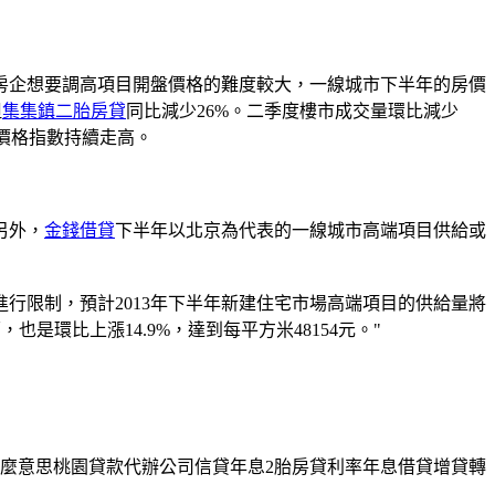
企想要調高項目開盤價格的難度較大，一線城市下半年的房價
但
集集鎮二胎房貸
同比減少26%。二季度樓市成交量環比減少
宅價格指數持續走高。
另外，
金錢借貸
下半年以北京為代表的一線城市高端項目供給或
限制，預計2013年下半年新建住宅市場高端項目的供給量將
也是環比上漲14.9%，達到每平方米48154元。"
麼意思桃園貸款代辦公司信貸年息2胎房貸利率年息借貸增貸轉