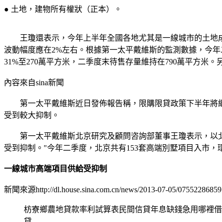
● 土地，建物所有權狀（正本）。
王瓊還表示，今年上半年全國各地尤其是一線城市的土地成
波動幅度應在2%左右。根據第一太平戴維斯的監測數據，今年二
31%至270萬平方米，二季度末待售存量維持在790萬平方米
內容來自sina新聞
第一太平戴維斯近日發佈報告稱，限購限貸政策下半年將繼
受到較大抑制。
第一太平戴維斯北京研究及顧問咨詢部董事王瓊表示，以北京
受到抑制。"今年二季度，北京共有153套高端別墅項目入市，環比增
一線城市高端項目供給受抑制
新聞來源http://dl.house.sina.com.cn/news/2013-07-05/07552286859
枋寮鄉農地貸款率利試算表民間信貸年息缺錢急用哪裡借
貸