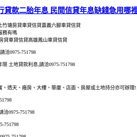
行貸款二胎年息 民間信貸年息缺錢急用哪
彰化竹塘房貸車貸信貸嘉義六腳車貸信貸
服務有嗎
化房貸車貸信貸高雄鳳山車貸信貸
975-751798
地貸款利息,請洽0975-751798
寓、透天、廠房、大樓、華廈、店面、房屋或土地持分亦可辦理!
1798
75-751798
51798
5-751798