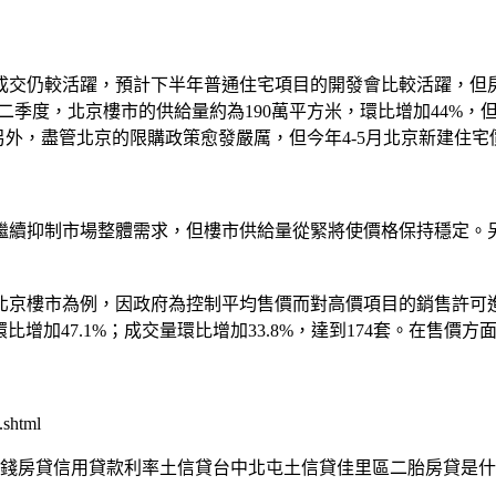
交仍較活躍，預計下半年普通住宅項目的開發會比較活躍，但房
季度，北京樓市的供給量約為190萬平方米，環比增加44%，
。另外，盡管北京的限購政策愈發嚴厲，但今年4-5月北京新建住
續抑制市場整體需求，但樓市供給量從緊將使價格保持穩定。
樓市為例，因政府為控制平均售價而對高價項目的銷售許可進行
加47.1%；成交量環比增加33.8%，達到174套。在售價方面，
.shtml
錢房貸信用貸款利率土信貸台中北屯土信貸佳里區二胎房貸是什