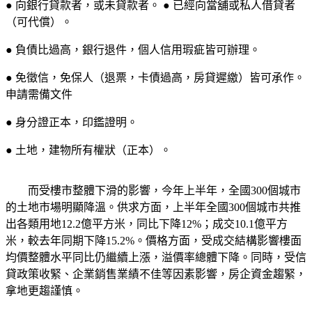
● 向銀行貸款者，或未貸款者。 ● 已經向當舖或私人借貸者
（可代償）。
● 負債比過高，銀行退件，個人信用瑕疵皆可辦理。
● 免徵信，免保人（退票，卡債過高，房貸遲繳）皆可承作。
申請需備文件
● 身分證正本，印鑑證明。
● 土地，建物所有權狀（正本）。
而受樓市整體下滑的影響，今年上半年，全國300個城市
的土地市場明顯降溫。供求方面，上半年全國300個城市共推
出各類用地12.2億平方米，同比下降12%；成交10.1億平方
米，較去年同期下降15.2%。價格方面，受成交結構影響樓面
均價整體水平同比仍繼續上漲，溢價率總體下降。同時，受信
貸政策收緊、企業銷售業績不佳等因素影響，房企資金趨緊，
拿地更趨謹慎。