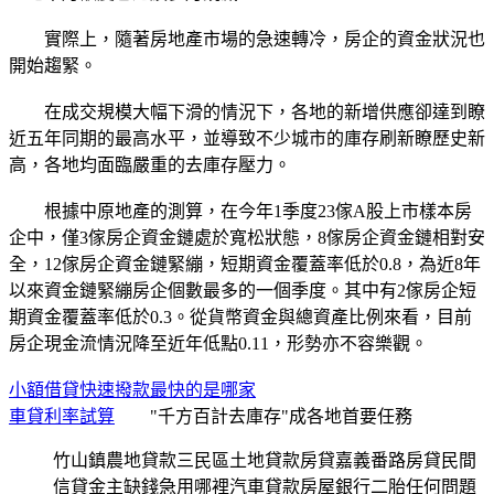
實際上，隨著房地產市場的急速轉冷，房企的資金狀況也
開始趨緊。
在成交規模大幅下滑的情況下，各地的新增供應卻達到瞭
近五年同期的最高水平，並導致不少城市的庫存刷新瞭歷史新
高，各地均面臨嚴重的去庫存壓力。
根據中原地產的測算，在今年1季度23傢A股上市樣本房
企中，僅3傢房企資金鏈處於寬松狀態，8傢房企資金鏈相對安
全，12傢房企資金鏈緊繃，短期資金覆蓋率低於0.8，為近8年
以來資金鏈緊繃房企個數最多的一個季度。其中有2傢房企短
期資金覆蓋率低於0.3。從貨幣資金與總資產比例來看，目前
房企現金流情況降至近年低點0.11，形勢亦不容樂觀。
小額借貸快速撥款最快的是哪家
車貸利率試算
"千方百計去庫存"成各地首要任務
竹山鎮農地貸款三民區土地貸款房貸嘉義番路房貸民間
信貸金主缺錢急用哪裡汽車貸款房屋銀行二胎任何問題