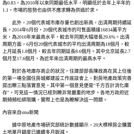
為0.83，為2010年以來同期最低水平，明顯低於去年上半年的
1.1，市場的態勢也由供不應求轉為供過於求。
此外，20個代表城市庫存量也創出新高，出清周期持續延
長。2014年6月份，20個代表城市的可售面積達16834萬平方
米，為2010年來最高水平，較去年同期大幅增長29.6%。出清
周期方面，6月份20個代表城市的平均出清周期為18個月，較
上月延長1.8個月，較去年同期延長8.6個月。其中北京延長2.7
個月至17.6個月，為近年來出清周期的最高水平。
對於各地庫存高企的狀況，住建部部長陳政高在其上任後
的第一場全國住房城鄉建設工作座談會上，對房地產政策完善
提出瞭三點落實意見，其中第一個意見便是"千方百計消化庫
存"，可見這一情況已經到瞭非常嚴重的地步。各地方政府近
期頻頻松綁限購，實際上也是為瞭解決這一問題。
內容來自sina新聞
據中原地產市場研究部統計數據顯示，20大標桿房企購置
土地單月額度已連續多月銳減。