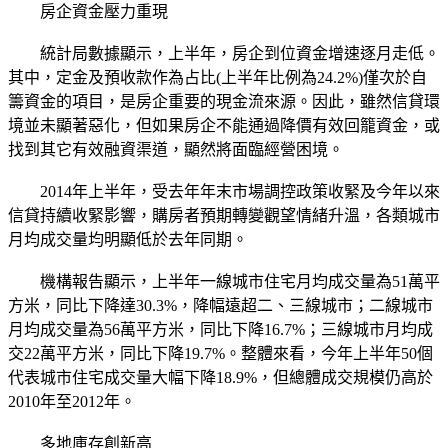
房企資金壓力重現
統計局數據顯示，上半年，房企到位資金增速逐月走低。
其中，定金及預收款作為占比(上半年比例為24.2%)僅次於自
籌資金的項目，是房企重要的現金流來源。因此，雖然信貸環
境並未顯著惡化，但如果房企不能通過降價有效回籠資金，或
找到其它有效融資渠道，顯然將面臨經營困境。
2014年上半年，受去年年末市場調控政策收緊及今年以來
信貸持續收緊影響，購房者預期轉變觀望情緒升溫，各類城市
月均成交量均明顯低於去年同期。
機構報告顯示，上半年一線城市住宅月均成交量為51萬平
方米，同比下降達30.3%，降幅遠超二、三線城市；二線城市
月均成交量為56萬平方米，同比下降16.7%；三線城市月均成
交22萬平方米，同比下降19.7%。整體來看，今年上半年50個
代表城市住宅成交量大幅下降18.9%，但總體成交規模仍高於
2010年至2012年。
多地庫存創新高