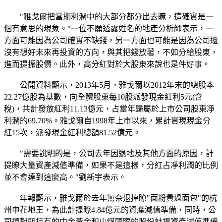
"雅戈爾把當期利潤中的大部分都分出去瞭，這確實是一
個有意思的現象。"一位不願透露姓名的地產分析師表示，一
方面可能因為公司確實不缺錢，另一方面也可能是因為公司還
沒有想好未來再投資的方向，與其把錢放著，不如分給股東，
進而提振股價。此外，高分紅對於大股東來說也是件好事。
公開資料顯示，2013年5月，雅戈爾以2012年末的總股本
22.27億股為基數，向全體股東每10股派發現金紅利5元(含
稅)，共計發放紅利11.13億元，占當年歸屬於上市公司股東凈
利潤的69.70%。雅戈爾自1998年上市以來，累計實現現金分
紅15次，派發現金紅利總額81.52億元。
"需要說明的是，公司去年因退地及其他方面的原因，計
提瞭大量資產減值準備，如果不是這樣，分紅占凈利潤的比例
並不會達到這麼高。"劉新宇表示。
年報顯示，雅戈爾於去年無奈退掉瞭"面粉貴過面包"的杭
州申花地王，為此計提瞭4.84億元的資產減值準備，同時，公
司還對所持有的中金黃金和山煤國際的股份計提資產減值準備