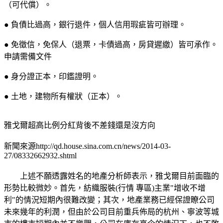
（可代償）。
● 負債比過高，銀行退件，個人信用瑕疵皆可辦理。
● 免徵信，免保人（退票，卡債過高，房貸遲繳）皆可承作。
申請需備文件
● 身分證正本，印鑑證明。
● 土地，建物所有權狀（正本）。
雅戈爾超高比例分紅背後不差錢還是沒方向
新聞來源http://qd.house.sina.com.cn/news/2014-03-
27/08332662932.shtml
上述不願透露姓名的地產分析師表示，雅戈爾目前面臨的
形勢比較微妙。首先，紡織服裝(行情 專區)主業"增收不增
利"的情況短期內很難改變；其次，地產業務已經保證瞭公司
未來幾年的利潤，但由於公司目前重兵佈局的杭州、寧波等城