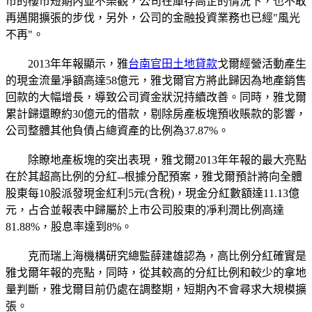
市的樓市短期內並不樂觀，公司在庫存高企的情況下，也不敢
再邁開擴張的步伐，另外，公司的金融投資業務也已經"風光
不再"。
2013年年報顯示，雅
台南官田土地貸款
戈爾經營活動產生
的現金流量凈額高達58億元，雅戈爾官方將此歸因為地產銷售
回款的大幅增長，導致公司資金狀況持續改善。同時，雅戈爾
累計歸還瞭約30億元的借款，剔除房產板塊預收賬款的影響，
公司整體其他負債占總資產的比例為37.87%。
除瞭地產板塊的突出表現，雅戈爾2013年年報的最大亮點
在於其超高比例的分紅--根據分配預案，雅戈爾預計將向全體
股東每10股派發現金紅利5元(含稅)，現金分紅數額達11.13億
元，占合並報表中歸屬於上市公司股東的凈利潤比例高達
81.88%，股息率達到8%。
克而瑞上海機構研究總監薛建雄認為，高比例分紅確實是
雅戈爾年報的亮點，同時，從其較高的分紅比例和較少的拿地
量判斷，雅戈爾目前仍處在調整期，短期內不會尋求大規模擴
張。