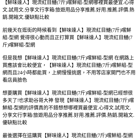
【鮮味達人】現流紅目鰱(7斤)嚐鮮組-型網哪裡買最便宜.心得
文.試用文.分享文行李箱/旅遊用品分享推薦.好用.推薦.評價.熱
銷.開箱文.優缺點比較
前幾天在逛街的時候看到【鮮味達人】現流紅目鰱(7斤)嚐鮮
組-型網 覺得很心動而且正打算買【鮮味達人】現流紅目鰱(7
斤)嚐鮮組-型網
但是我想【鮮味達人】現流紅目鰱(7斤)嚐鮮組-型網 在網路上
買應該會比較便宜，【鮮味達人】現流紅目鰱(7斤)嚐鮮組-型
網而且24小時都能買，上網慢慢挑選，不用等店家開門也不用
看店員臉色
想要購買【鮮味達人】現流紅目鰱(7斤)嚐鮮組-型網已經想很
多天了!也求助谷哥大神 發現【鮮味達人】現流紅目鰱(7斤)嚐
鮮組-型網的評價真的不錯想想哪裡買最便宜.心得文.試用文.
分享文行李箱/旅遊用品分享推薦.好用.推薦.評價.熱銷.開箱文.
優缺點比較
最後選擇在這購買【鮮味達人】現流紅目鰱(7斤)嚐鮮組-型網