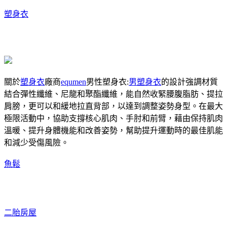
塑身衣
關於
塑身衣
廠商
equmen
男性塑身衣:
男塑身衣
的設計強調材質
結合彈性纖維、尼龍和聚酯纖維，能自然收緊腰腹脂肪、提拉
肩膀，更可以和緩地拉直背部，以達到調整姿勢身型。在最大
極限活動中，協助支撐核心肌肉、手肘和前臂，藉由保持肌肉
溫暖、提升身體機能和改善姿勢，幫助提升運動時的最佳肌能
和減少受傷風險。
魚鬆
二胎房屋