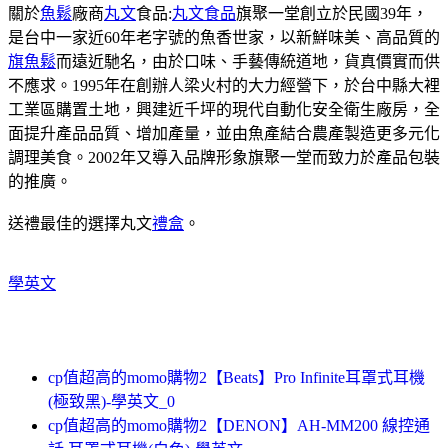
關於
魚鬆
廠商
丸文
食品:
丸文食品
旗聚一堂創立於民國39年，
是台中一家近60年老字號的魚香世家，以新鮮味美、高品質的
旗魚鬆
而遠近馳名，由於口味、手藝傳統道地，貨真價實而供
不應求。1995年在創辦人梁火村的大力經營下，於台中縣大裡
工業區購置土地，興建近千坪的現代自動化安全衛生廠房，全
面提升產品品質、增加產量，並由魚產結合農產製造更多元化
調理美食。2002年又導入品牌形象旗聚一堂而致力於產品包裝
的推廣。
送禮最佳的選擇丸文
禮盒
。
學英文
cp值超高的momo購物2【Beats】Pro Infinite耳罩式耳機
(極致黑)-學英文_0
cp值超高的momo購物2【DENON】AH-MM200 線控通