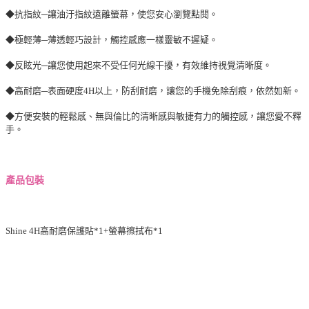
◆抗指紋─讓油汙指紋遠離螢幕，使您安心瀏覽點閱。
◆極輕薄─薄透輕巧設計，觸控感應一樣靈敏不遲疑。
◆反眩光─讓您使用起來不受任何光線干擾，有效維持視覺清晰度。
◆高耐磨─表面硬度4H以上，防刮耐磨，讓您的手機免除刮痕，依然如新。
◆方便安裝的輕鬆感、無與倫比的清晰感與敏捷有力的觸控感，讓您愛不釋
手。
產品包裝
Shine 4H高耐磨保護貼*1+螢幕擦拭布*1