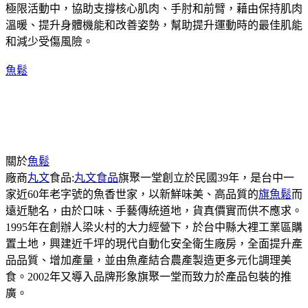
極限活動中，協助支撐核心肌肉、手肘和前臂，藉由保持肌肉
溫暖、提升身體機能和改善姿勢，幫助提升運動時的最佳肌能
和減少受傷風險。
魚鬆
關於
魚鬆
廠商
丸文
食品:
丸文食品
旗聚一堂創立於民國39年，是台中一
家近60年老字號的魚香世家，以新鮮味美、高品質的
旗魚鬆
而
遠近馳名，由於口味、手藝傳統道地，貨真價實而供不應求。
1995年在創辦人梁火村的大力經營下，於台中縣大裡工業區購
置土地，興建近千坪的現代自動化安全衛生廠房，全面提升產
品品質、增加產量，並由魚產結合農產製造更多元化調理美
食。2002年又導入品牌形象旗聚一堂而致力於產品包裝的推
廣。