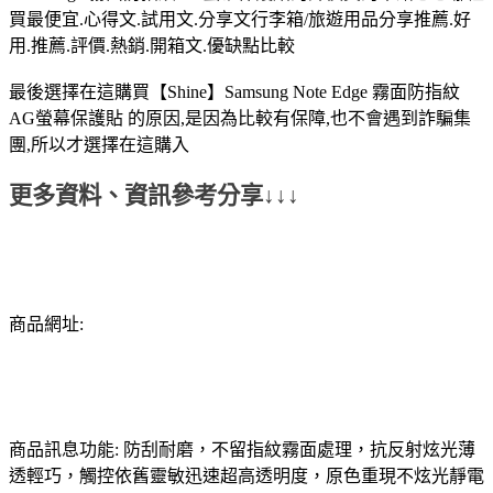
買最便宜.心得文.試用文.分享文行李箱/旅遊用品分享推薦.好
用.推薦.評價.熱銷.開箱文.優缺點比較
最後選擇在這購買【Shine】Samsung Note Edge 霧面防指紋
AG螢幕保護貼 的原因,是因為比較有保障,也不會遇到詐騙集
團,所以才選擇在這購入
更多資料、資訊參考分享↓↓↓
商品網址:
商品訊息功能: 防刮耐磨，不留指紋霧面處理，抗反射炫光薄
透輕巧，觸控依舊靈敏迅速超高透明度，原色重現不炫光靜電