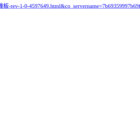
板-rev-1-0-4597649.html&co_servername=7b69359997b69