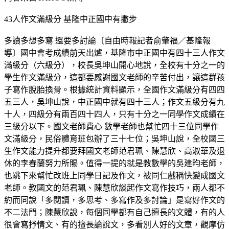
43人作文滿級分 基隆中正國中有撇步
多讀多想多寫 還要多討論〔自由時報記者俞肇福／基隆報
導〕國中會考成績前天出爐，基隆市中正國中有四十三人作文
滿級分（六級分），校長吳坤山開心地說，全校有十分之一的
學生作文滿級分，這都要感謝國文老師的辛苦付出，讓這群孩
子寫作脫胎換骨。根據統計資料顯示，全國作文滿級分有四四
五三人，吳坤山說，中正國中就有四十三人；作文五級分有九
十人，四級分有兩百四十四人，只有十分之一同學作文成績在
三級分以下。國文老師費心 數學老師也幫忙四十三位同學作
文滿級分，民俗體育班包辦了三十七位；吳坤山說，全校國三
生作文能力提升都要拜國文老師范君珮、陳慧欣、高淑華及退
休的李春蘭努力所賜。值得一提的就是教數學的吳建昀老師，
也跳下來幫忙改班上同學日記及作文，被同仁戲稱快變成國文
老師。教國文的范君珮、陳慧欣談起作文寫作技巧，兩人都不
約而同說「多閱讀，多思考、多寫作及多討論」是寫好作文的
不二法門；陳慧欣說，每個同學都有自己擅長的文體，有的人
很會寫抒情文、有的擅長論說文，多看別人好的文章，觀摩仿