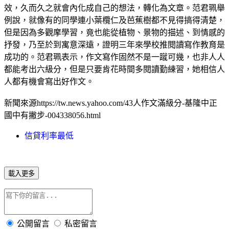
效，久而久之就會內化成自己的想法，轉化為文章。范君珮舉
例說，就像有的同學連小葉欖仁及芭蕉樹都不見得搞得清楚，
但是因為多觀摩學習，竟也能從植物、景物的描述、到情感的
抒發，乃至於到寓意深遠，證明三年來學校推閱讀寫作教育是
成功的。范君珮表示，作文寫作固然不是一蹴可幾，也非人人
都能考出六級分，但是只要肯花時間多閱讀勤練習，她相信人
人都有機會寫出好作文。
新聞來源https://tw.news.yahoo.com/43人作文滿級分-基隆中正
國中有撇步-004338056.html
信貸利率最低
載入更多
公開留言
私密留言