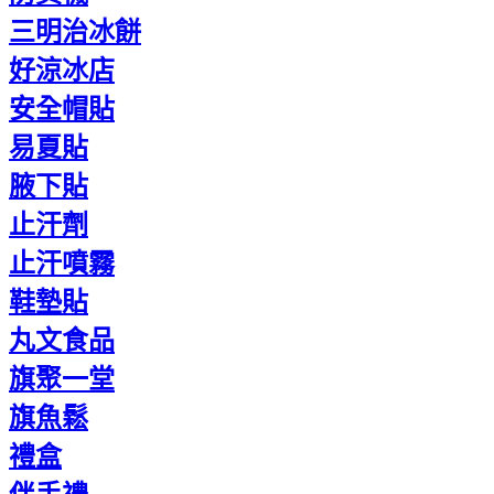
三明治冰餅
好涼冰店
安全帽貼
易夏貼
腋下貼
止汗劑
止汗噴霧
鞋墊貼
丸文食品
旗聚一堂
旗魚鬆
禮盒