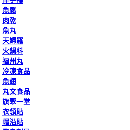
伴手禮
魚鬆
肉乾
魚丸
天婦羅
火鍋料
福州丸
冷凍食品
魚翅
丸文食品
旗聚一堂
衣領貼
帽沿貼