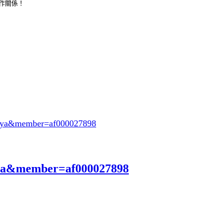
合作關係！
oeya&member=af000027898
eya&member=af000027898