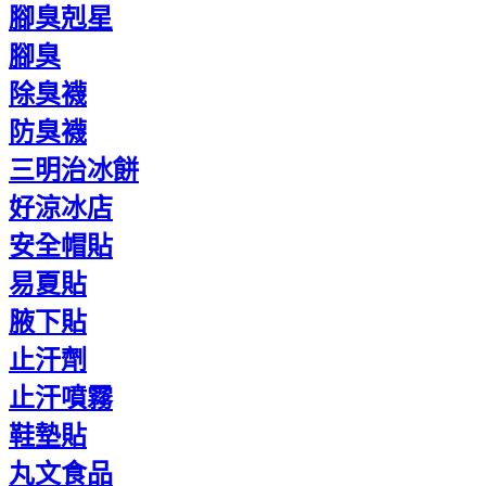
腳臭剋星
腳臭
除臭襪
防臭襪
三明治冰餅
好涼冰店
安全帽貼
易夏貼
腋下貼
止汗劑
止汗噴霧
鞋墊貼
丸文食品