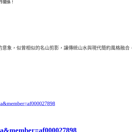
合作關係！
的意象，似曾相似的名山剪影，讓傳統山水與現代簡約風格融合
eya&member=af000027898
eya&member=af000027898