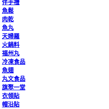
伴手禮
魚鬆
肉乾
魚丸
天婦羅
火鍋料
福州丸
冷凍食品
魚翅
丸文食品
旗聚一堂
衣領貼
帽沿貼