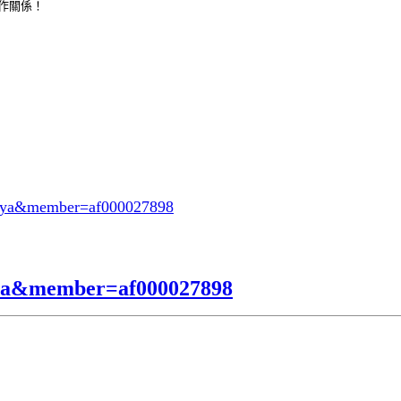
合作關係！
oeya&member=af000027898
eya&member=af000027898