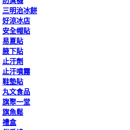
防臭襪
三明治冰餅
好涼冰店
安全帽貼
易夏貼
腋下貼
止汗劑
止汗噴霧
鞋墊貼
丸文食品
旗聚一堂
旗魚鬆
禮盒