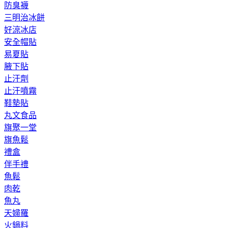
防臭襪
三明治冰餅
好涼冰店
安全帽貼
易夏貼
腋下貼
止汗劑
止汗噴霧
鞋墊貼
丸文食品
旗聚一堂
旗魚鬆
禮盒
伴手禮
魚鬆
肉乾
魚丸
天婦羅
火鍋料