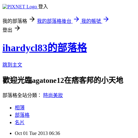
登入
我的部落格
我的部落格後台
我的帳號
登出
ihardycl83的部落格
跳到主文
歡迎光臨agatone12在痞客邦的小天地
部落格全站分類：
時尚美妝
相簿
部落格
名片
Oct
01
Tue
2013
06:36