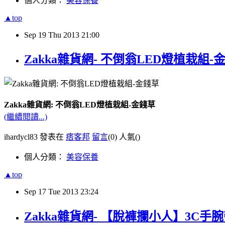
個人分類：
美容保養
▲top
Sep
19
Thu
2013
21:00
Zakka雜貨網- 不倒翁LED燈植栽組-
Zakka雜貨網: 不倒翁LED燈植栽組-金錢草
(繼續閱讀...)
ihardycl83 發表在
痞客邦
留言
(0)
人氣(
)
個人分類：
美容保養
▲top
Sep
17
Tue
2013
23:24
Zakka雜貨網- 【脫褲攔小人】3C手