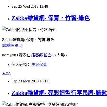
Sep
25
Wed
2013
13:48
Zakka雜貨網- 保青．竹箸-綠色
Zakka雜貨網: 保青．竹箸-綠色
(繼續閱讀...)
ihardycl83 發表在
痞客邦
留言
(0)
人氣(
)
個人分類：
美容保養
▲top
Sep
23
Mon
2013
16:12
Zakka雜貨網- 亮彩造型行李吊牌-鑰匙