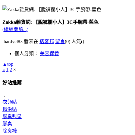
Zakka雜貨網: 【脫褲攔小人】3C手腕帶-藍色
(繼續閱讀...)
ihardycl83 發表在
痞客邦
留言
(0)
人氣(
)
個人分類：
美容保養
▲top
«
1
2
3
好站推薦
..
衣領貼
帽沿貼
腳臭剋星
腳臭
除臭襪